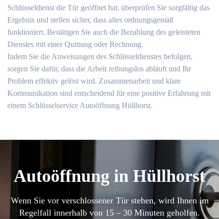
Schlüsseldienst die Tür geöffnet hat, überprüfen Sie sorgfältig das
Ergebnis und stellen sicher, dass alles ordnungsgemäß
funktioniert. Bestätigen Sie auch die Bezahlung des geleisteten
Dienstes mit einer Quittung oder Rechnung.​
Indem Sie die Anweisungen des Schlüsseldienstes befolgen,
sorgen Sie dafür, dass die Arbeit reibungslos abläuft und Ihr
Problem effektiv gelöst wird. Zusammenarbeit und klare
Kommunikation sind entscheidend für eine positive Erfahrung mit
einem Schlüsselservice Autoöffnung Hüllhorst.​
Autoöffnung in Hüllhorst
Wenn Sie vor verschlossener Tür stehen, wird Ihnen im
Regelfall innerhalb von 15 – 30 Minuten geholfen.